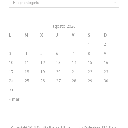

agosto 2026
L
M
X
J
V
S
D
1
2
3
4
5
6
7
8
9
10
11
12
13
14
15
16
17
18
19
20
21
22
23
24
25
26
27
28
29
30
31
« mar
Copyright 2018 Singilia Barba | Barriada los Dólménes Bl.1 Bajo.