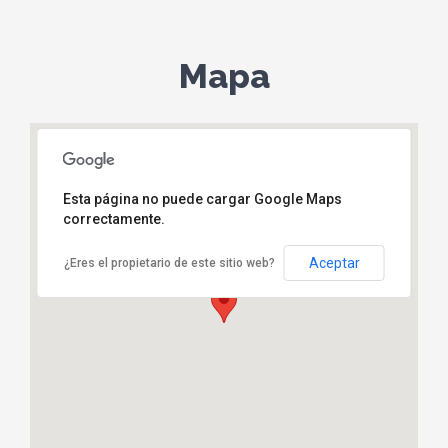
Mapa
Esta página no puede cargar Google Maps
correctamente.
Jardineria Singilia Barba (Sede oficial)
Bda Los Dólmenes Bl1 Bajo.
Antequera
Aceptar
¿Eres el propietario de este sitio web?
952 70 17 70