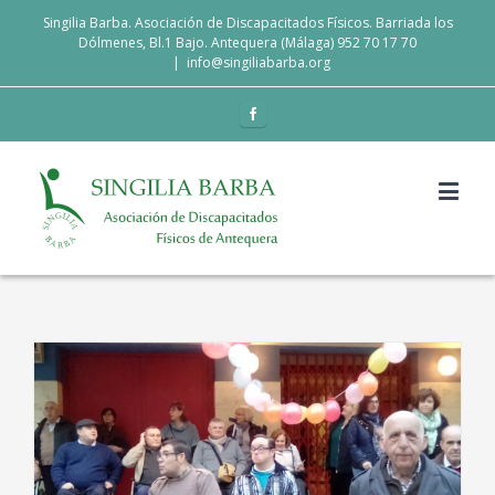
Singilia Barba. Asociación de Discapacitados Físicos. Barriada los
Dólmenes, Bl.1 Bajo. Antequera (Málaga) 952 70 17 70
|
info@singiliabarba.org