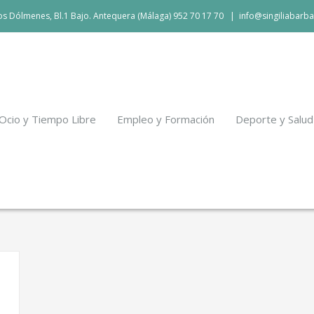
 los Dólmenes, Bl.1 Bajo. Antequera (Málaga) 952 70 17 70
|
info@singiliabarba
Ocio y Tiempo Libre
Empleo y Formación
Deporte y Salud