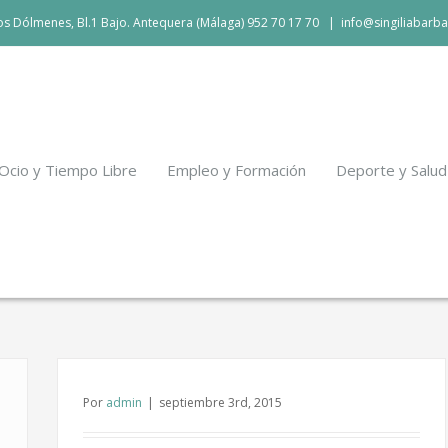
 los Dólmenes, Bl.1 Bajo. Antequera (Málaga) 952 70 17 70
|
info@singiliabarba
Ocio y Tiempo Libre
Empleo y Formación
Deporte y Salud
Por
admin
|
septiembre 3rd, 2015