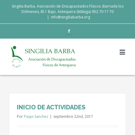
Singilia Barba. Asociación de Discapacitados Físicos. Barriada los
Dólmenes, Bl.1 Bajo. Antequera (Málaga) 952 70 17 70
|
info@singiliabarba.org
INICIO DE ACTIVIDADES
Por
Paqui Sanchez
|
septiembre 22nd, 2017